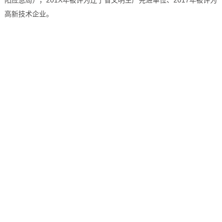
阳应急局），201X年被评为辽宁省文明生产先进单位、2017年被评为
高新技术企业。
优质
优质的产品、优质的服务、先进的经营理念是企
业不断的追求